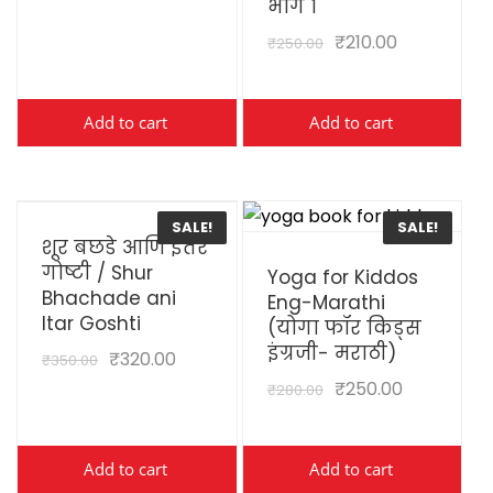
भाग १
₹
210.00
₹
250.00
Add to cart
Add to cart
View Details
SALE!
SALE!
शूर बछडे आणि इतर
View Details
गोष्टी / Shur
Yoga for Kiddos
Bhachade ani
Eng-Marathi
Itar Goshti
(योगा फॉर किड्स
इंग्रजी- मराठी)
₹
320.00
₹
350.00
₹
250.00
₹
280.00
Add to cart
Add to cart