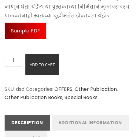
जाणून घेता येईल. या पुस्तकाच्या निमित्ताने मुलांबरोबरच
पालकांनाही स्वतःच्या बुद्धीमत्तेत डोकावता येईल.
Sample PDF
Bahurangi
ADD TO CART
Buddhimatta
(बहुरंगी
बुद्धिमत्ता
SKU:
dsd
Categories:
OFFERS
,
Other Publication
,
)
Other Publication Books
,
Special Books
quantity
DESCRIPTION
ADDITIONAL INFORMATION