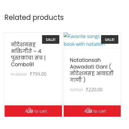
Related products
View Details
SALE!
SALE!
नोटेशनसह
भक्तिगीते – ४
View Details
पुस्तकांचा संच |
Notationsah
Combo91
Aawadati Gani (
नोटेशनसह आवडती
₹
799.00
₹
1,000.00
गाणी )
₹
220.00
₹
275.00
Add to cart
Add to cart