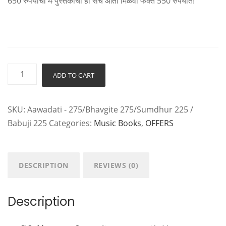
650 रुपयांचा 4 पुस्तकांचा हा संच आता मिळवा फक्त 550 रुपयांत!
सुधीर
ADD TO CART
फडके,
बाबूजी,
SKU:
Aawadati - 275/Bhavgite 275/Sumdhur 225 /
भावगीते,आवडती
Babuji 225
Categories:
Music Books
,
OFFERS
गाणी
नोटेशन
सह
(४
DESCRIPTION
REVIEWS (0)
पुस्तकांचा
संच)
Description
|
Combo