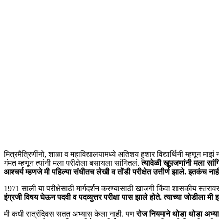
By
Aniruddha Gogate
on
August 14, 2018
in
प्रेरणा यशाची
Home
आव्हान स्वीकारले व यशाचा ध्य...
मित्रमैत्रिणींनो, शाळा व महाविद्यालयामध्ये अतिशय हुशार विद्यार्थिनी म्हणून मा
गंमत म्हणून त्यांनी मला परीक्षेला बसायला सांगितलं.
त्यावेळी खूपजणांनी मला सांगि
आश्चर्य म्हणजे मी पहिल्या संधीतच लेखी व तोंडी परीक्षेत उत्तीर्ण झाले. इतकंच ना
1971 साली या परीक्षेसाठी मार्गदर्शन करण्यासाठी खाजगी किंवा शासकीय स्तरावर को
इंग्रजी विषय घेऊन पदवी व पदव्युत्तर परीक्षा पास झाले होते. त्याच्या जोडीला म
मी कधी रात्रंदिवस सतत अभ्यास केला नाही. पण
रोज नियमाने थोडा थोडा अभ्या