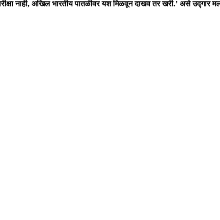
ची परीक्षा नाही, अखिल भारतीय पातळीवर यश मिळवून दाखव तर खरी.’ असे उद्गार मला ऐ