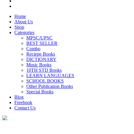
Home
About Us
Shop
Categories
MPSC/UPSC
BEST SELLER
Combo
Reciepe Books
DICTIONARY
Music Books
10TH STD Books
LEARN LANGUAGES
SCHOOL BOOKS
Other Publication Books
Special Books
Blog
Freebook
Contact Us
आव्हान स्वीकारले व यशाचा ध्यास घेतल