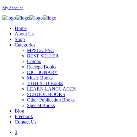
My Account
Home
About Us
Shop
Categories
MPSC/UPSC
BEST SELLER
Combo
Reciepe Books
DICTIONARY
Music Books
10TH STD Books
LEARN LANGUAGES
SCHOOL BOOKS
Other Publication Books
Special Books
Blog
Freebook
Contact Us
0